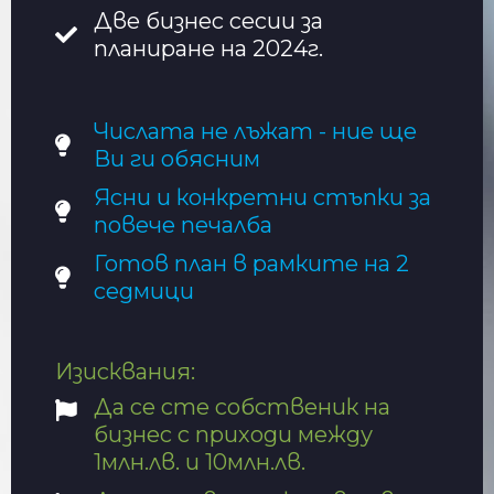
Две бизнес сесии за
планиране на 2024г.
Числата не лъжат - ние ще
Ви ги обясним
Ясни и конкретни стъпки за
повече печалба
Готов план в рамките на 2
седмици
Изисквания:
Да се сте собственик на
бизнес с приходи между
1млн.лв. и 10млн.лв.