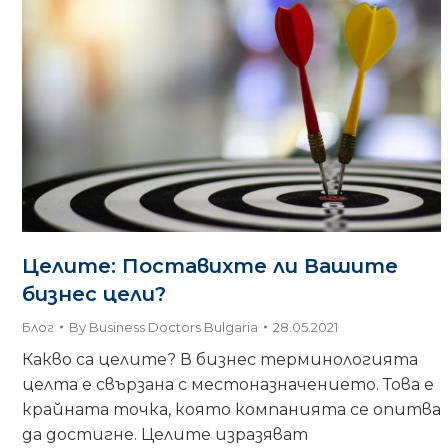
Целите: Поставихте ли Вашите
бизнес цели?
Блог
By
Business Doctors Bulgaria
28.05.2021
Какво са целите? В бизнес терминологията
целта е свързана с местоназначението. Това е
крайната точка, която компанията се опитва
да достигне. Целите изразяват