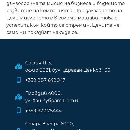
дългосрочната мисия на бизнеса и бъдещото
развитие на компанията. При залагането на
цели мисленето е в големи мащаби, това е
успехът, към който се стремим. Целите не
само ни показват накъде се…
София 1113,
офис Б321, бул. „Драган Цанков“ 36
+359 887 648047
Пловдив 4000,
ул. Хан Кубрат 1, ет.8
+359 322 75444
Стара Загора 6000,