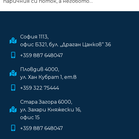
паричния си поток, а неговото…
София 1113,
офис Б321, бул. „Драган Цанков“ 36
+359 887 648047
Пловдив 4000,
ул. Хан Кубрат 1, ет.8
+359 322 75444
Стара Загора 6000,
ул. Захари Княжески 16,
офис 15
+359 887 648047