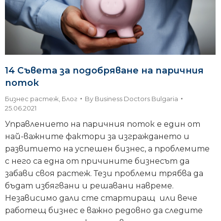
14 Съвета за подобряване на паричния
поток
Бизнес растеж
,
Блог
By
Business Doctors Bulgaria
25.06.2021
Управлението на паричния поток е един от
най-важните фактори за изграждането и
развитието на успешен бизнес, а проблемите
с него са една от причините бизнесът да
забави своя растеж. Тези проблеми трябва да
бъдат избягвани и решавани навреме.
Независимо дали сте стартиращ или вече
работещ бизнес е важно редовно да следите