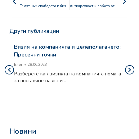
Пътят към свободата в бизнеса
Антикрехкост и работа от вкъщи
Други публикации
Визия на компанията и целеполагането:
Пресечни точки
Блог
28.06.2023
Разберете как визията на компанията помага
за поставяне на ясни…
Новини