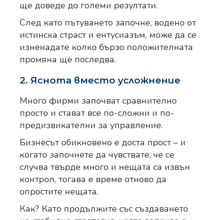
ще доведе до големи резултати.
След като пътуването започне, водено от
истинска страст и ентусиазъм, може да се
изненадате колко бързо положителната
промяна ще последва.
2. Яснота вместо усложнение
Много фирми започват сравнително
просто и стават все по-сложни и по-
предизвикателни за управление.
Бизнесът обикновено е доста прост – и
когато започнете да чувствате, че се
случва твърде много и нещата са извън
контрол, тогава е време отново да
опростите нещата.
Как? Като продължите със създаването