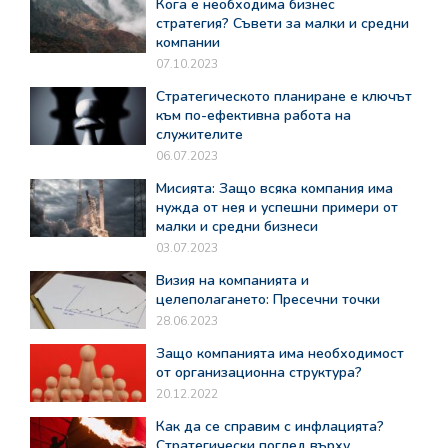
Кога е необходима бизнес
стратегия? Съвети за малки и средни
компании
07.10.2023
Стратегическото планиране е ключът
към по-ефективна работа на
служителите
06.07.2023
Мисията: Защо всяка компания има
нужда от нея и успешни примери от
малки и средни бизнеси
03.07.2023
Визия на компанията и
целеполагането: Пресечни точки
28.06.2023
Защо компанията има необходимост
от организационна структура?
20.12.2022
Как да се справим с инфлацията?
Стратегически поглед върху