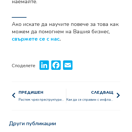
наемайте.
Ако искате да научите повече за това как
можем да помогнем на Вашия бизнес,
свържете се с нас
.
LinkedIn
Facebook
Email
Споделете
ПРЕДИШЕН
СЛЕДВАЩ
Растеж чрез преструктуриране
Как да се справим с инфлацията? Стратегически поглед върху текущата ситуация
Други публикации