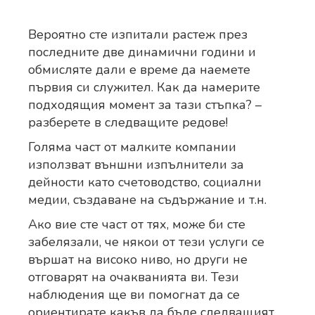
Вероятно сте изпитали растеж през
последните две динамични години и
обмисляте дали е време да наемете
първия си служител. Как да намерите
подходящия момент за тази стъпка? –
разберете в следващите редове!
Голяма част от малките компании
използват външни изпълнители за
дейности като счетоводство, социални
медии, създаване на съдържание и т.н.
Ако вие сте част от тях, може би сте
забелязали, че някои от тези услуги се
вършат на високо ниво, но други не
отговарят на очакванията ви. Тези
наблюдения ще ви помогнат да се
ориентирате какъв да бъде следващият