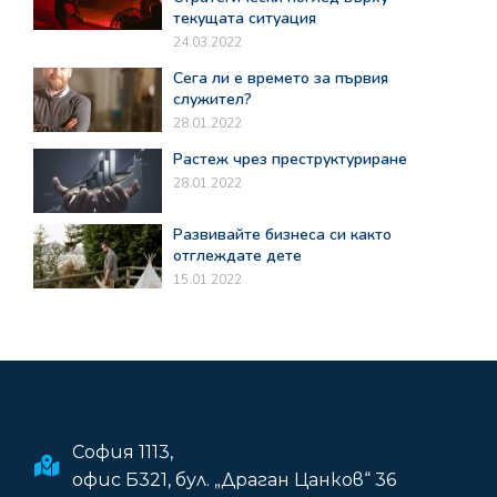
текущата ситуация
24.03.2022
Сега ли е времето за първия
служител?
28.01.2022
Растеж чрез преструктуриране
28.01.2022
Развивайте бизнеса си както
отглеждате дете
15.01.2022
София 1113,
офис Б321, бул. „Драган Цанков“ 36