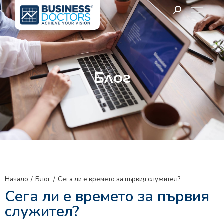
Блог
Начало
Блог
Сега ли е времето за първия служител?
You are here:
Сега ли е времето за първия
служител?